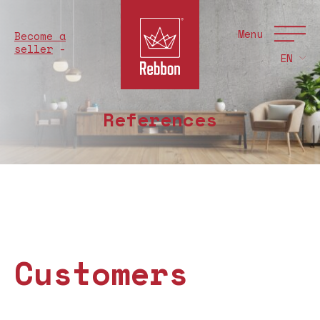
Menu
Become a
seller
EN
References
Customers