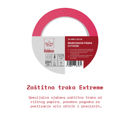
Zaštitna traka Extreme
Specijalna ojačana zaštitna traka od
rižinog papira, posebno pogodna za
postizanje vrlo oštrih i preciznih
rubova na grubim i blago vlažnim
površinama.