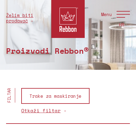
Menu
Želim biti
prodavač
HR
Proizvodi Rebbon®
FILTAR
Trake za maskiranje
Otkaži filtar