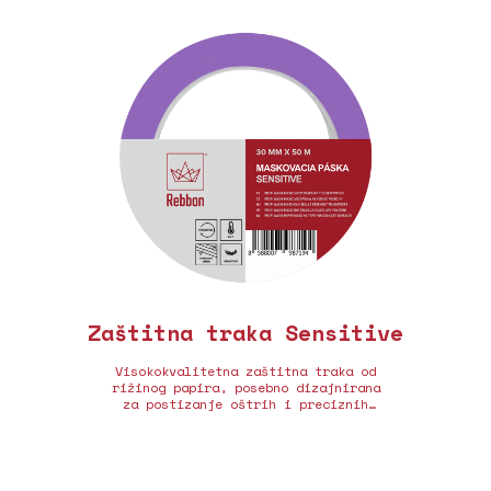
Zaštitna traka Sensitive
Visokokvalitetna zaštitna traka od
rižinog papira, posebno dizajnirana
za postizanje oštrih i preciznih
rubova na osjetljivim površinama u
interijeru.